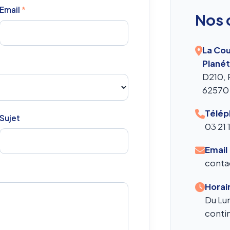
Email
*
Nos 
La Cou
Planét
D210, 
62570
Télé
Sujet
03 21 
Email
conta
Horai
Du Lun
conti