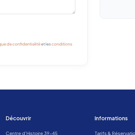
que de confidentialité
et les
conditions
Découvrir
Informations
Centre d'Histoire 39-45
Tarifs & Réservati