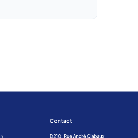
Contact
on
D210, Rue André Clabaux