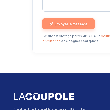
Envoyer le message
Ce site est protégé par reCAPTCHA. La
politi
d'utilisation
de Google s'appliquent.
Centre d'Histoire et Planétarium 3D. Un lieu