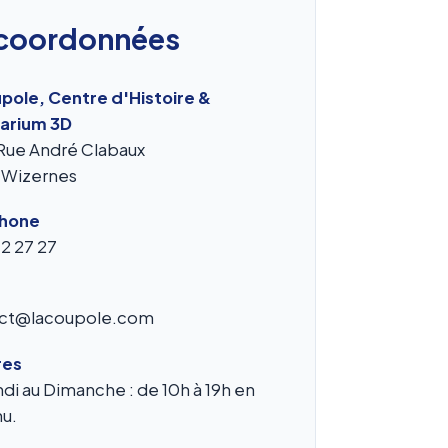
coordonnées
pole, Centre d'Histoire &
arium 3D
Rue André Clabaux
 Wizernes
phone
12 27 27
ct@lacoupole.com
res
di au Dimanche : de 10h à 19h en
nu.