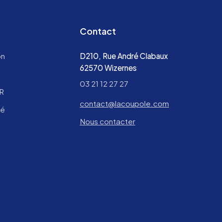
Contact
on
D210, Rue André Clabaux
62570 Wizernes
03 21 12 27 27
MR
contact@lacoupole.com
té
Nous contacter