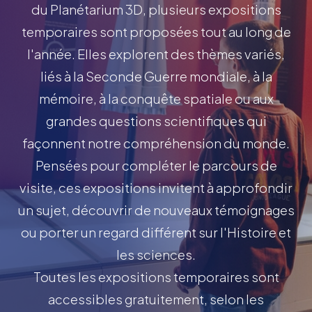
du Planétarium 3D, plusieurs expositions
temporaires sont proposées tout au long de
l'année. Elles explorent des thèmes variés,
liés à la Seconde Guerre mondiale, à la
mémoire, à la conquête spatiale ou aux
grandes questions scientifiques qui
façonnent notre compréhension du monde.
Pensées pour compléter le parcours de
visite, ces expositions invitent à approfondir
un sujet, découvrir de nouveaux témoignages
ou porter un regard différent sur l'Histoire et
les sciences.
Toutes les expositions temporaires sont
accessibles gratuitement, selon les